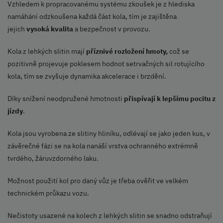
Vzhledem k propracovanému systému zkoušek je z hlediska
namáhání odzkoušena každá část kola, tím je zajištěna
jejich
vysoká kvalita
a bezpečnost v provozu.
Kola z lehkých slitin mají
příznivé rozložení hmoty,
což se
pozitivně projevuje poklesem hodnot setrvačných sil rotujícího
kola, tím se zvyšuje dynamika akcelerace i brzdění.
Díky snížení neodpružené hmotnosti
přispívají k lepšímu pocitu z
jízdy
.
Kola jsou vyrobena ze slitiny hliníku, odlévají se jako jeden kus, v
závěrečné fázi se na kola nanáší vrstva ochranného extrémně
tvrdého, žáruvzdorného laku.
Možnost použití kol pro daný vůz je třeba ověřit ve velkém
technickém průkazu vozu.
Nečistoty usazené na kolech z lehkých slitin se snadno odstraňují