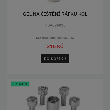
GEL NA ČIŠTĚNÍ RÁFKŮ KOL
HBA096038
Kód produktu: 000096304C
315 KČ
DO KOŠÍKU
SKLADEM