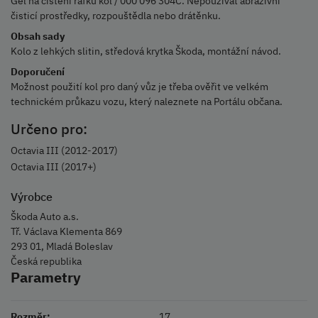
Gel na čištění ráfků kol / 000 096 304C. Nepoužívat abrazivní
čisticí prostředky, rozpouštědla nebo drátěnku.
Obsah sady
Kolo z lehkých slitin, středová krytka Škoda, montážní návod.
Doporučení
Možnost použití kol pro daný vůz je třeba ověřit ve velkém
technickém průkazu vozu, který naleznete na Portálu občana.
Určeno pro:
Octavia III (2012-2017)
Octavia III (2017+)
Výrobce
Škoda Auto a.s.
Tř. Václava Klementa 869
293 01, Mladá Boleslav
Česká republika
Parametry
Rozměr:
17