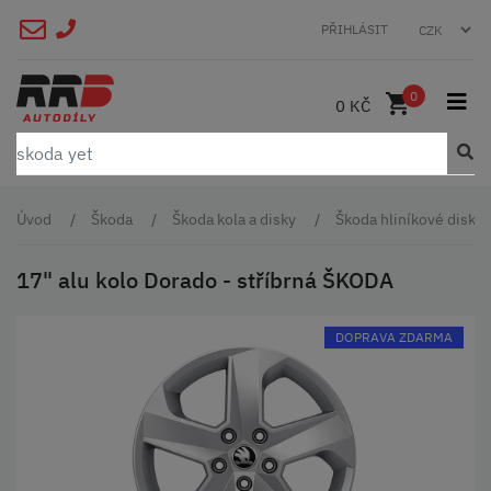
PŘIHLÁSIT
0
0 KČ
Úvod
Škoda
Škoda kola a disky
Škoda hliníkové disky 
17" alu kolo Dorado - stříbrná ŠKODA
DOPRAVA ZDARMA