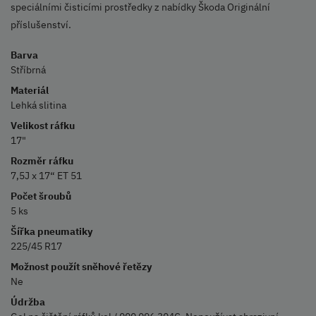
speciálními čisticími prostředky z nabídky Škoda Originální
příslušenství.
Barva
Stříbrná
Materiál
Lehká slitina
Velikost ráfku
17"
Rozměr ráfku
7,5J x 17“ ET 51
Počet šroubů
5 ks
Šířka pneumatiky
225/45 R17
Možnost použít sněhové řetězy
Ne
Údržba