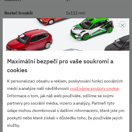
Rozteč šroubů:
5x112 mm
×
Barva:
Stříbrná
Balení:
1 ks
Rozměr pneu:
225/45 R17
Maximální bezpečí pro vaše soukromí a
Vozidlo:
Octavia III
cookies
Rozměr:
7,5J x 17
K personalizaci obsahu a reklam, poskytování funkcí sociálních
médií a analýze naší návštěvnosti
využíváme soubory cookie
.
Informace o tom, jak náš web používáte, sdílíme se svými
partnery pro sociální média, inzerci a analýzy. Partneři tyto
údaje mohou zkombinovat s dalšími informacemi, které jste jim
DOPRAVA ZDARMA
poskytli nebo které získali v důsledku toho, že používáte jejich
OD 2500 KČ
služby.