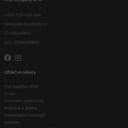
+420 734 626 266
dotazy@rrbautodily.cz
IČ: 08268801
DIČ: CZ08268801
Užitečné odkazy
Pod kapotou RRB
O nás
Obchodní podmínky
Doprava a platba
Reklamační formulář
Kontakt