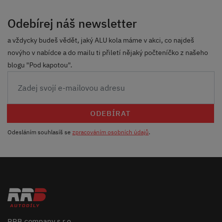
Odebírej náš newsletter
a vždycky budeš vědět, jaký ALU kola máme v akci, co najdeš
novýho v nabídce a do mailu ti přiletí nějaký počteníčko z našeho
blogu "Pod kapotou".
ODEBÍRAT
Odesláním souhlasíš se
zpracováním osobních údajů
.
RRB company s.r.o.