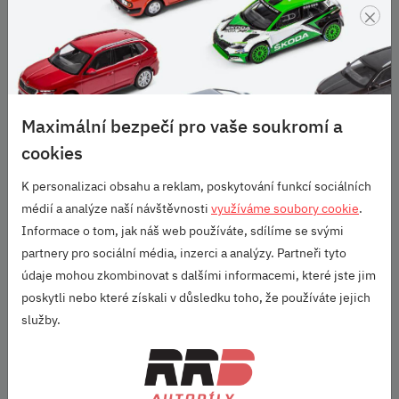
×
Související produkty
SKLADEM
Maximální bezpečí pro vaše soukromí a
cookies
K personalizaci obsahu a reklam, poskytování funkcí sociálních
médií a analýze naší návštěvnosti
využíváme soubory cookie
.
Informace o tom, jak náš web používáte, sdílíme se svými
PLECHOVÝ DISK 16" - SCALA, KAMIQ
partnery pro sociální média, inzerci a analýzy. Partneři tyto
205/55
údaje mohou zkombinovat s dalšími informacemi, které jste jim
poskytli nebo které získali v důsledku toho, že používáte jejich
plechová kola, plechové disky, plechové kolo, plechový
služby.
disk, ocelová, ocelový, ocelové
Kód produktu: 2Q0601027AA03C