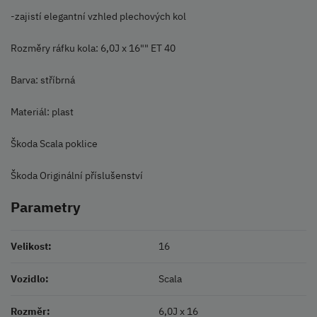
-zajistí elegantní vzhled plechových kol
Rozměry ráfku kola: 6,0J x 16"" ET 40
Barva: stříbrná
Materiál: plast
Škoda Scala poklice
Škoda Originální příslušenství
Parametry
Velikost:
16
Vozidlo:
Scala
Rozměr:
6,0J x 16