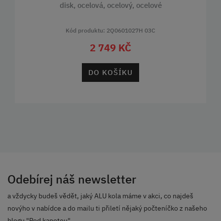
disk, ocelová, ocelový, ocelové
Kód produktu: 2Q0601027H 03C
2 749 KČ
DO KOŠÍKU
Odebírej náš newsletter
a vždycky budeš vědět, jaký ALU kola máme v akci, co najdeš
novýho v nabídce a do mailu ti přiletí nějaký počteníčko z našeho
blogu "Pod kapotou".