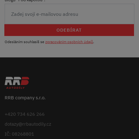
ODEBÍRAT
Odesláním souhlasíš se
zpracováním osobních údajů
.
RRB company s.r.o.
+420 734 626 266
dotazy@rrbautodily.cz
IČ: 08268801