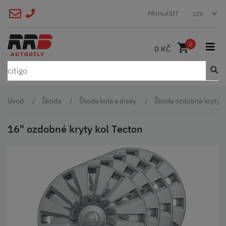
PŘIHLÁSIT
0
0 KČ
Úvod
Škoda
Škoda kola a disky
Škoda ozdobne kryty p
16" ozdobné kryty kol Tecton