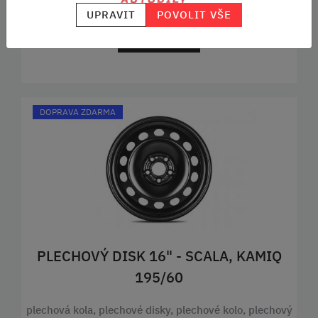
2 329 KČ
1 790 KČ
UPRAVIT
POVOLIT VŠE
DO KOŠÍKU
DOPRAVA ZDARMA
PLECHOVÝ DISK 16" - SCALA, KAMIQ
195/60
plechová kola, plechové disky, plechové kolo, plechový