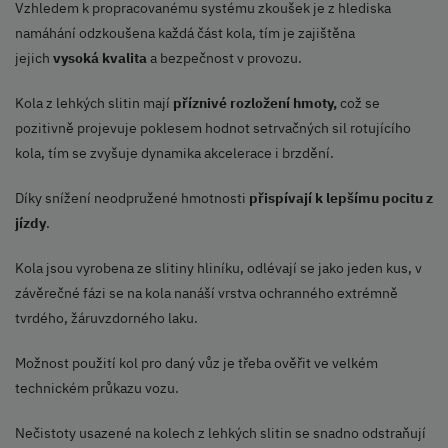
Vzhledem k propracovanému systému zkoušek je z hlediska
namáhání odzkoušena každá část kola, tím je zajištěna
jejich
vysoká kvalita
a bezpečnost v provozu.
Kola z lehkých slitin mají
příznivé rozložení hmoty,
což se
pozitivně projevuje poklesem hodnot setrvačných sil rotujícího
kola, tím se zvyšuje dynamika akcelerace i brzdění.
Díky snížení neodpružené hmotnosti
přispívají k lepšímu pocitu z
jízdy
.
Kola jsou vyrobena ze slitiny hliníku, odlévají se jako jeden kus, v
závěrečné fázi se na kola nanáší vrstva ochranného extrémně
tvrdého, žáruvzdorného laku.
Možnost použití kol pro daný vůz je třeba ověřit ve velkém
technickém průkazu vozu.
Nečistoty usazené na kolech z lehkých slitin se snadno odstraňují