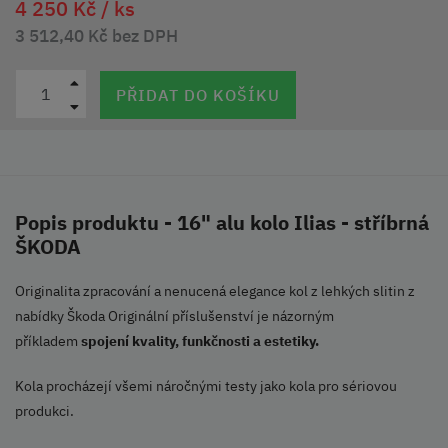
4 250 Kč /
ks
3 512,40 Kč bez DPH
PŘIDAT DO KOŠÍKU
Popis produktu - 16" alu kolo Ilias - stříbrná
ŠKODA
Originalita zpracování a nenucená elegance kol z lehkých slitin z
nabídky Škoda Originální příslušenství je názorným
příkladem
spojení kvality, funkčnosti a estetiky.
Kola procházejí všemi náročnými testy jako kola pro sériovou
produkci.