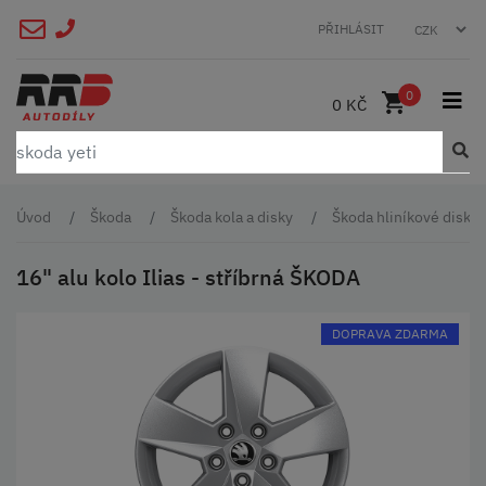
PŘIHLÁSIT
0
0 KČ
Úvod
Škoda
Škoda kola a disky
Škoda hliníkové disky 
16" alu kolo Ilias - stříbrná ŠKODA
DOPRAVA ZDARMA