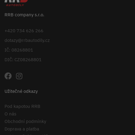
RRB company s.r.o.
+420 734 626 266
dotazy@rrbautodily.cz
IČ: 08268801
DIČ: CZ08268801
Užitečné odkazy
Pod kapotou RRB
O nás
Obchodní podmínky
Doprava a platba