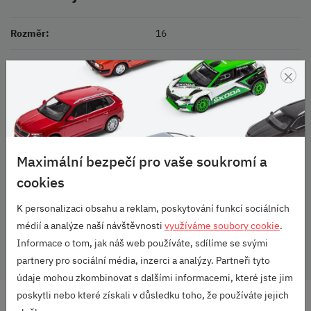
Rozměr:
16
Rozteč šroubů:
5x112 mm
×
Barva:
Stříbrná
Balení:
1 ks
Maximální bezpečí pro vaše soukromí a
Rozměr pneu:
205/55 R16
cookies
Vozidlo:
Octavia III
K personalizaci obsahu a reklam, poskytování funkcí sociálních
Rozměr:
6,5J x 16
médií a analýze naší návštěvnosti
využíváme soubory cookie
.
Informace o tom, jak náš web používáte, sdílíme se svými
partnery pro sociální média, inzerci a analýzy. Partneři tyto
údaje mohou zkombinovat s dalšími informacemi, které jste jim
poskytli nebo které získali v důsledku toho, že používáte jejich
DOPRAVA ZDARMA