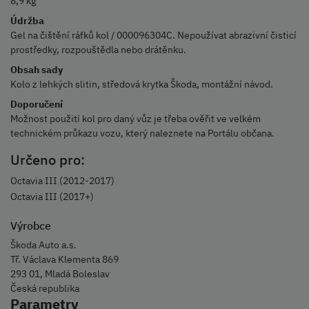
8,9 kg
Údržba
Gel na čištění ráfků kol / 000096304C. Nepoužívat abrazivní čisticí
prostředky, rozpouštědla nebo drátěnku.
Obsah sady
Kolo z lehkých slitin, středová krytka Škoda, montážní návod.
Doporučení
Možnost použití kol pro daný vůz je třeba ověřit ve velkém
technickém průkazu vozu, který naleznete na Portálu občana.
Určeno pro:
Octavia III (2012-2017)
Octavia III (2017+)
Výrobce
Škoda Auto a.s.
Tř. Václava Klementa 869
293 01, Mladá Boleslav
Česká republika
Parametry