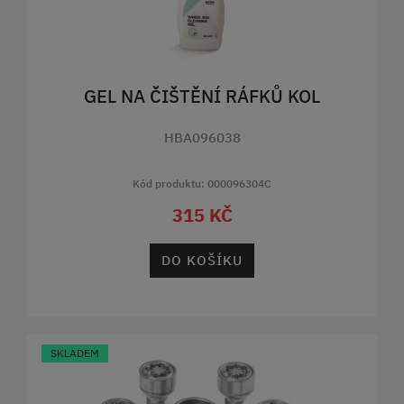
GEL NA ČIŠTĚNÍ RÁFKŮ KOL
HBA096038
Kód produktu: 000096304C
315 KČ
DO KOŠÍKU
SKLADEM