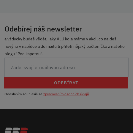
Odebírej náš newsletter
a vždycky budeš vědět, jaký ALU kola máme v akci, co najdeš
novýho v nabídce a do mailu ti přiletí nějaký počteníčko z našeho
blogu "Pod kapotou".
ODEBÍRAT
Odesláním souhlasíš se
zpracováním osobních údajů
.