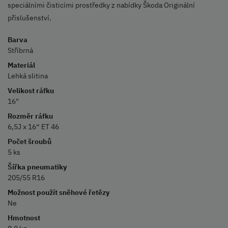
speciálními čisticími prostředky z nabídky Škoda Originální
příslušenství.
Barva
Stříbrná
Materiál
Lehká slitina
Velikost ráfku
16"
Rozměr ráfku
6,5J x 16“ ET 46
Počet šroubů
5 ks
Šířka pneumatiky
205/55 R16
Možnost použít sněhové řetězy
Ne
Hmotnost