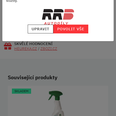
služby.
OD 2500 KČ
VELKÝ VÝBĚR
ZNAČEK
RODINNÁ FIRMA
UPRAVIT
POVOLIT VŠE
S DLOUHOU TRADICÍ
SKVĚLÉ HODNOCENÍ
HEUREKA.CZ
/
ZBOZI.CZ
Související produkty
SKLADEM