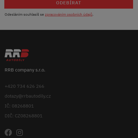
ODEBÍRAT
Odesláním souhlasíš se
zpracováním osobních údajů
.
RRB company s.r.o.
+420 734 626 266
dotazy@rrbautodily.cz
IČ: 08268801
DIČ: CZ08268801