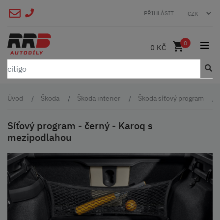
PŘIHLÁSIT
0
0 KČ
Úvod
Škoda
Škoda interier
Škoda síťový program
Síťový program - černý - Karoq s
mezipodlahou