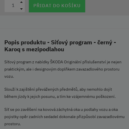
PŘIDAT DO KOŠÍKU
Popis produktu - Síťový program - černý -
Karoq s mezipodlahou
Síťový program z nabídky ŠKODA Originální příslušenství je nejen
praktickým, ale i designovým doplňkem zavazadlového prostoru
vozu.
Slouží k zajištění převážených předmětů, aby nemohlo dojít
během jízdy k jejich posunu, a tím ke vzájemnému poškození.
Síť se po zavěšení na kovová záchytná oka u podlahy vozu a oka
pojistky opěr zadních sedadel dokonale přizpůsobí zavazadlovému
prostoru.