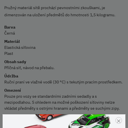
Pružný materiál sítě prochází pevnostními zkouškami, je
dimenzován na uložení předmětů do hmotnosti 1,5 kilogramu.
Barva
Černá
Materiál
Elastická síťovina
Plast
Obsah sady
Příčná síť, návod na přebalu.
Údržba
Ruční praní ve vlažné vodě (30 °C) s tekutým pracím prostředkem.
Omezení
Pouze pro vozy se standardními zadními sedadly a s
mezipodlahou. S ohledem na možné poškození síťoviny nelze
vkládat předměty s ostrými hranami a předměty se suchými zipy.
Nosnost
×
1,5 kg