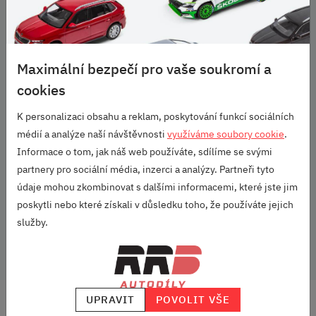
Umístění
Uchycení karabinkami za kovová záchytná oka u podlahy vozu,
gumová pak za oka pojistky opěr zadního sedadla.
URČENO PRO:
Maximální bezpečí pro vaše soukromí a
cookies
Karoq (2017+)
K personalizaci obsahu a reklam, poskytování funkcí sociálních
Škoda Originální příslušenství
médií a analýze naší návštěvnosti
využíváme soubory cookie
.
Parametry
Informace o tom, jak náš web používáte, sdílíme se svými
partnery pro sociální média, inzerci a analýzy. Partneři tyto
údaje mohou zkombinovat s dalšími informacemi, které jste jim
Vozidlo:
Karoq
poskytli nebo které získali v důsledku toho, že používáte jejich
služby.
Pro vozidla:
s mezipodlahou
UPRAVIT
POVOLIT VŠE
DOPRAVA ZDARMA