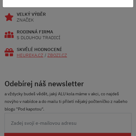
OD 2500 KČ
VELKÝ VÝBĚR
ZNAČEK
RODINNÁ FIRMA
S DLOUHOU TRADICÍ
SKVĚLÉ HODNOCENÍ
HEUREKA.CZ
/
ZBOZI.CZ
Odebírej náš newsletter
a vždycky budeš vědět, jaký ALU kola máme v akci, co najdeš
novýho v nabídce a do mailu ti přiletí nějaký počteníčko z našeho
blogu "Pod kapotou".