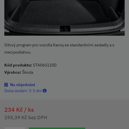
Síťový program pro vozidla Karoq se standardními sedadly a s
mezipodlahou.
Kód produktu:
57A065110D
Výrobce:
Škoda
Na objednání
Doba dodání:
3-5 dní
234 Kč /
ks
193,39 Kč bez DPH