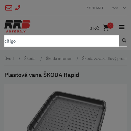
PŘIHLÁSIT
0
0 KČ
Úvod
Škoda
Škoda interier
Škoda zavazadlový prostor 
Plastová vana ŠKODA Rapid