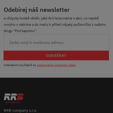
Odebírej náš newsletter
a vždycky budeš vědět, jaký ALU kola máme v akci, co najdeš
novýho v nabídce a do mailu ti přiletí nějaký počteníčko z našeho
blogu "Pod kapotou".
ODEBÍRAT
Odesláním souhlasíš se
zpracováním osobních údajů
.
RRB company s.r.o.