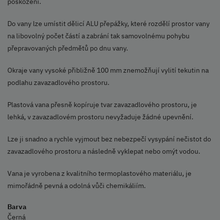
poškození.
Do vany lze umístit dělicí ALU přepážky, které rozdělí prostor vany
na libovolný počet částí a zabrání tak samovolnému pohybu
přepravovaných předmětů po dnu vany.
Okraje vany vysoké přibližně 100 mm znemožňují vylití tekutin na
podlahu zavazadlového prostoru.
Plastová vana přesně kopíruje tvar zavazadlového prostoru, je
lehká, v zavazadlovém prostoru nevyžaduje žádné upevnění.
Lze ji snadno a rychle vyjmout bez nebezpečí vysypání nečistot do
zavazadlového prostoru a následně vyklepat nebo omýt vodou.
Vana je vyrobena z kvalitního termoplastového materiálu, je
mimořádně pevná a odolná vůči chemikáliím.
Barva
Černá