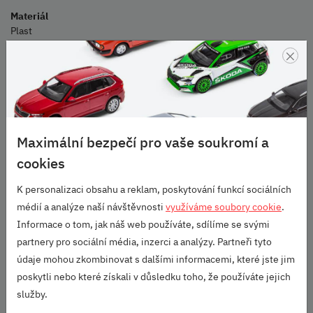
Materiál
Plast
×
Rozměry
1064 x 1006 x 100 mm
Obsah sady
Plastová vana do zavazadlového prostoru, montážní návod.
Hmotnost
5,8 kg
Maximální bezpečí pro vaše soukromí a
Údržba
cookies
Běžné saponátové mycí prostředky. Nepoužívat abrazivní čisticí
prostředky nebo rozpouštědla.
K personalizaci obsahu a reklam, poskytování funkcí sociálních
Omezení
médií a analýze naší návštěvnosti
využíváme soubory cookie
.
Tento díl je kompatibilní s vozy Rapid a vozy Rapid vyrobenými v
Informace o tom, jak náš web používáte, sdílíme se svými
Rusku.
partnery pro sociální média, inzerci a analýzy. Partneři tyto
Určeno pro:
údaje mohou zkombinovat s dalšími informacemi, které jste jim
poskytli nebo které získali v důsledku toho, že používáte jejich
Rapid (2012-2020)
služby.
Parametry