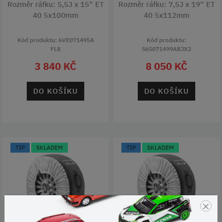
Rozměr ráfku: 5,5J x 15“ ET
Rozměr ráfku: 7,5J x 19“ ET
40 5x100mm
40 5x112mm
Kód produktu: 6VE071495A
Kód produktu:
FL8
565071499ABJX2
3 840 KČ
8 050 KČ
DO KOŠÍKU
DO KOŠÍKU
TIP
SKLADEM
TIP
SKLADEM
×