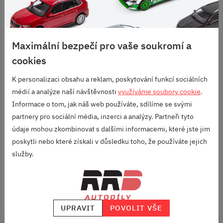
SADA OBALŮ PRO
SADA OBALŮ PRO
KOMPLETNÍ SADU
KOMPLETNÍ SADU
Maximální bezpečí pro vaše soukromí a
KOL 14-18 PALCŮ
KOL 19-20 PALCŮ
cookies
AUDI
AUDI
K personalizaci obsahu a reklam, poskytování funkcí sociálních
médií a analýze naší návštěvnosti
využíváme soubory cookie
.
Audi - Praktická sada 4 obalů
Audi - Praktická sada 4 obalů
Informace o tom, jak náš web používáte, sdílíme se svými
AUDI pro kompletní kola o
AUDI pro kompletní kola o
rozměru od 14"" do 18""
rozměru od 19"" do 20""
partnery pro sociální média, inzerci a analýzy. Partneři tyto
údaje mohou zkombinovat s dalšími informacemi, které jste jim
poskytli nebo které získali v důsledku toho, že používáte jejich
Kód produktu: 4F0071156
Kód produktu: 4F0071156A
služby.
990 KČ
1 090 KČ
DO KOŠÍKU
DO KOŠÍKU
UPRAVIT
POVOLIT VŠE