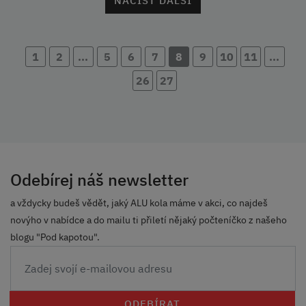
NAČÍST DALŠÍ
1
2
...
5
6
7
8
9
10
11
...
26
27
Odebírej náš newsletter
a vždycky budeš vědět, jaký ALU kola máme v akci, co najdeš
novýho v nabídce a do mailu ti přiletí nějaký počteníčko z našeho
blogu "Pod kapotou".
ODEBÍRAT