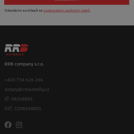
Odesláním souhlasíš se
zpracováním osobních údajů
.
RRB company s.r.o.
+420 734 626 266
dotazy@rrbautodily.cz
IČ: 08268801
DIČ: CZ08268801