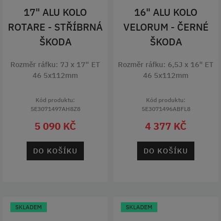
17" ALU KOLO
16" ALU KOLO
ROTARE - STŘÍBRNÁ
VELORUM - ČERNÉ
ŠKODA
ŠKODA
Rozměr ráfku: 7J x 17“ ET
Rozměr ráfku: 6,5J x 16" ET
46 5x112mm
46 5x112mm
Kód produktu:
Kód produktu:
5E3071497AH8Z8
5E3071496ABFL8
5 090 KČ
4 377 KČ
DO KOŠÍKU
DO KOŠÍKU
SKLADEM
SKLADEM