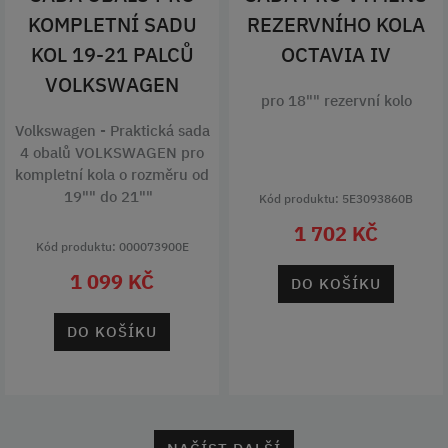
KOMPLETNÍ SADU
REZERVNÍHO KOLA
KOL 19-21 PALCŮ
OCTAVIA IV
VOLKSWAGEN
pro 18"" rezervní kolo
Volkswagen - Praktická sada
4 obalů VOLKSWAGEN pro
kompletní kola o rozměru od
19"" do 21""
Kód produktu: 5E3093860B
1 702 KČ
Kód produktu: 000073900E
1 099 KČ
DO KOŠÍKU
DO KOŠÍKU