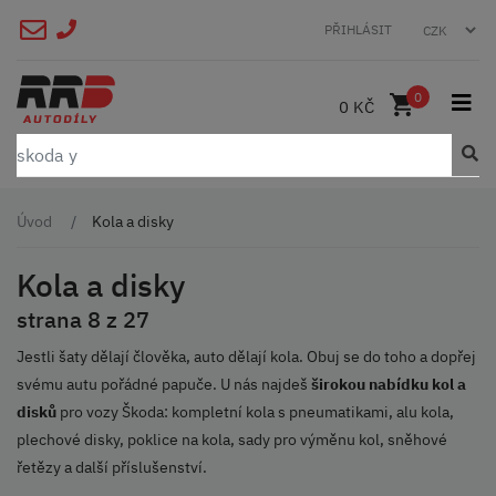
PŘIHLÁSIT
0
0 KČ
Úvod
Kola a disky
Kola a disky
strana 8 z 27
Jestli šaty dělají člověka, auto dělají kola. Obuj se do toho a dopřej
svému autu pořádné papuče. U nás najdeš
širokou nabídku kol a
disků
pro vozy Škoda: kompletní kola s pneumatikami, alu kola,
plechové disky, poklice na kola, sady pro výměnu kol, sněhové
řetězy a další příslušenství.