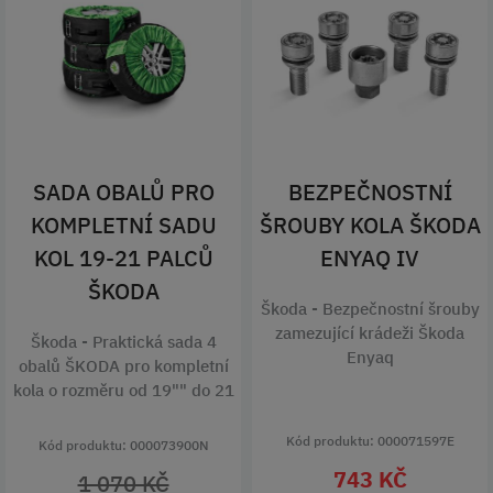
SADA OBALŮ PRO
BEZPEČNOSTNÍ
KOMPLETNÍ SADU
ŠROUBY KOLA ŠKODA
KOL 19-21 PALCŮ
ENYAQ IV
ŠKODA
Škoda - Bezpečnostní šrouby
zamezující krádeži Škoda
Škoda - Praktická sada 4
Enyaq
obalů ŠKODA pro kompletní
kola o rozměru od 19"" do 21
Kód produktu: 000071597E
Kód produktu: 000073900N
743 KČ
1 070 KČ